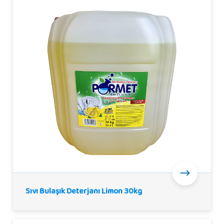
Sıvı Bulaşık Deterjanı Limon 30kg