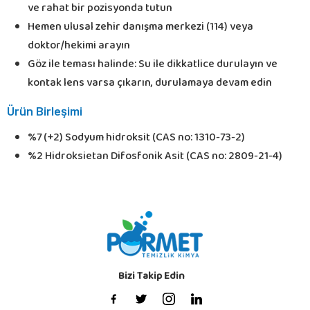
ve rahat bir pozisyonda tutun
Hemen ulusal zehir danışma merkezi (114) veya
doktor/hekimi arayın
Göz ile teması halinde: Su ile dikkatlice durulayın ve
kontak lens varsa çıkarın, durulamaya devam edin
Ürün Birleşimi
%7 (+2) Sodyum hidroksit (CAS no: 1310-73-2)
%2 Hidroksietan Difosfonik Asit (CAS no: 2809-21-4)
Bizi Takip Edin