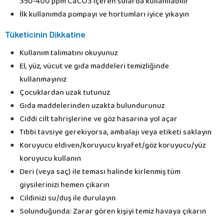
350-400 ppm CaCO3 içeren sularda kullanılabilir
İlk kullanımda pompayı ve hortumları iyice yıkayın
Tüketicinin Dikkatine
Kullanım talimatını okuyunuz
El, yüz, vücut ve gıda maddeleri temizliğinde
kullanmayınız
Çocuklardan uzak tutunuz
Gıda maddelerinden uzakta bulundurunuz
Ciddi cilt tahrişlerine ve göz hasarına yol açar
Tıbbi tavsiye gerekiyorsa, ambalajı veya etiketi saklayın
Koruyucu eldiven/koruyucu kıyafet/göz koruyucu/yüz
koruyucu kullanın
Deri (veya saç) ile teması halinde kirlenmiş tüm
giysilerinizi hemen çıkarın
Cildinizi su/duş ile durulayın
Solunduğunda: Zarar gören kişiyi temiz havaya çıkarın