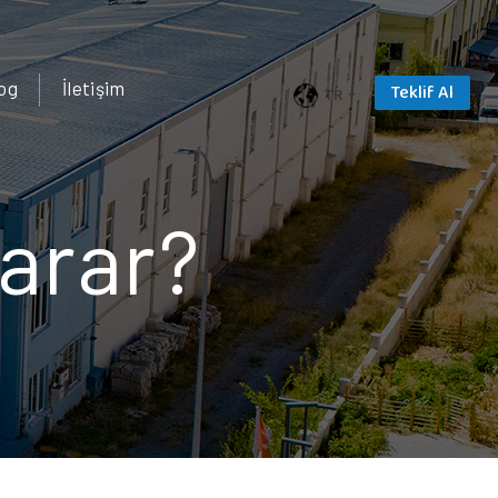
og
İletişim
Teklif Al
TR
arar?